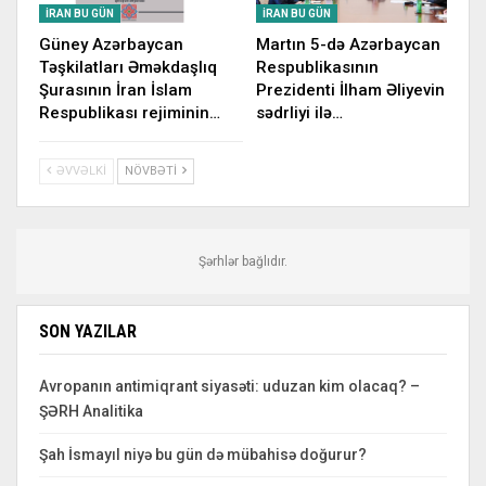
İRAN BU GÜN
İRAN BU GÜN
Güney Azərbaycan
Martın 5-də Azərbaycan
Təşkilatları Əməkdaşlıq
Respublikasının
Şurasının İran İslam
Prezidenti İlham Əliyevin
Respublikası rejiminin…
sədrliyi ilə…
ƏVVƏLKI
NÖVBƏTI
Şərhlər bağlıdır.
SON YAZILAR
Avropanın antimiqrant siyasəti: uduzan kim olacaq? –
ŞƏRH Analitika
Şah İsmayıl niyə bu gün də mübahisə doğurur?