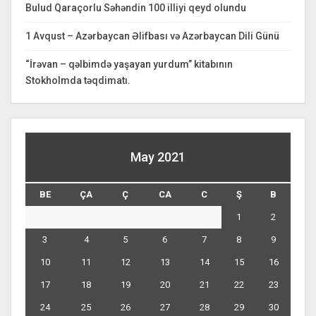
Bulud Qaraçorlu Səhəndin 100 illiyi qeyd olundu
1 Avqust – Azərbaycan Əlifbası və Azərbaycan Dili Günü
“İrəvan – qəlbimdə yaşayan yurdum” kitabının
Stokholmda təqdimatı.
May 2021
BE
ÇA
Ç
CA
C
Ş
B
1
2
3
4
5
6
7
8
9
10
11
12
13
14
15
16
17
18
19
20
21
22
23
24
25
26
27
28
29
30