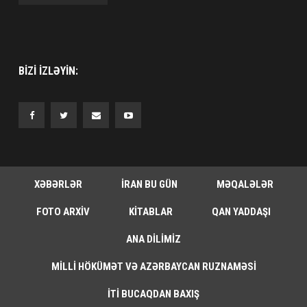
BIZI IZLƏYIN:
XƏBƏRLƏR
İRAN BU GÜN
MƏQALƏLƏR
FOTO ARXIV
KITABLAR
QAN YADDAŞI
ANA DILIMIZ
MILLI HÖKÜMƏT VƏ AZƏRBAYCAN RUZNAMƏSI
İTI BUCAQDAN BAXIŞ