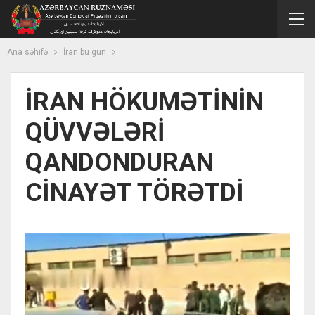
Ana səhifə
İran bu gün
İRAN HÖKUMƏTİNİN
QÜVVƏLƏRİ
QANDONDURAN
CİNAYƏT TÖRƏTDİ