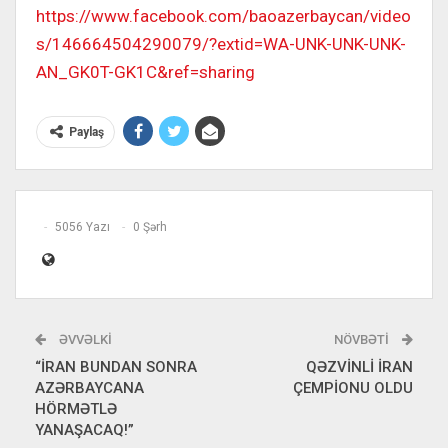
https://www.facebook.com/baoazerbaycan/video
s/146664504290079/?extid=WA-UNK-UNK-UNK-
AN_GK0T-GK1C&ref=sharing
Paylaş
5056 Yazı
0 Şərh
ƏVVƏLKI
NÖVBƏTI
“İRAN BUNDAN SONRA
QƏZVİNLİ İRAN
AZƏRBAYCANA
ÇEMPİONU OLDU
HÖRMƏTLƏ
YANAŞACAQ!”