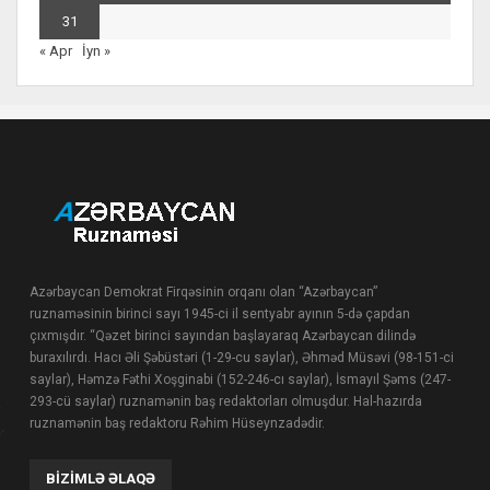
31
« Apr
İyn »
Azərbaycan Demokrat Firqəsinin orqanı olan “Azərbaycan”
ruznaməsinin birinci sayı 1945-ci il sentyabr ayının 5-də çapdan
çıxmışdır. “Qəzet birinci sayından başlayaraq Azərbaycan dilində
buraxılırdı. Hacı Əli Şəbüstəri (1-29-cu saylar), Əhməd Müsəvi (98-151-ci
saylar), Həmzə Fəthi Xoşginabi (152-246-cı saylar), İsmayıl Şəms (247-
293-cü saylar) ruznamənin baş redaktorları olmuşdur. Hal-hazırda
ruznamənin baş redaktoru Rəhim Hüseynzadədir.
BIZIMLƏ ƏLAQƏ