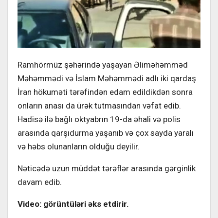
Ramhörmüz şəhərində yaşayan Əliməhəmməd
Məhəmmədi və İslam Məhəmmədi adlı iki qardaş
İran hökuməti tərəfindən edam edildikdən sonra
onların anası da ürək tutmasından vəfat edib.
Hadisə ilə bağlı oktyabrın 19-da əhali və polis
arasında qarşıdurma yaşanıb və çox sayda yaralı
və həbs olunanların olduğu deyilir.
Nəticədə uzun müddət tərəflər arasında gərginlik
davam edib.
Video: görüntüləri əks etdirir.