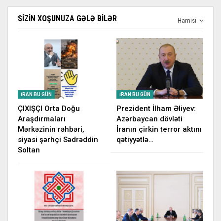
SIZIN XOŞUNUZA GƏLƏ BILƏR
Hamısı
İRAN BU GÜN
İRAN BU GÜN
ÇIXIŞÇI Orta Doğu
Prezident İlham Əliyev:
Araşdırmaları
Azərbaycan dövləti
Mərkəzinin rəhbəri,
İranın çirkin terror aktını
siyasi şərhçi Sədrəddin
qətiyyətlə…
Soltan